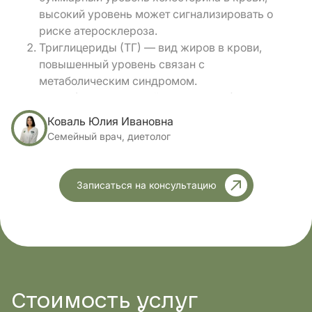
высокий уровень может сигнализировать о
риске атеросклероза.
Триглицериды (ТГ) — вид жиров в крови,
повышенный уровень связан с
метаболическим синдромом.
ЛПВП (HDL, «хороший» холестерин) —
помогает выводить избыток холестерина из
Коваль Юлия Ивановна
сосудов, защищает сердце.
Семейный врач, диетолог
ЛПНП (LDL, «плохой» холестерин) —
накапливается в сосудах, повышает риск
атеросклероза.
Записаться на консультацию
ЛПОНП (VLDL) / не-ЛПВП — маркеры,
которые дают дополнительную информацию о
липидном обмене.
Коэффициент атерогенности (КА) —
показатель соотношения «плохого» и
«хорошего» холестерина, помогает оценить
риск поражения сосудов.
Стоимость
услуг