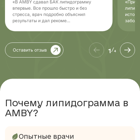
«В AMBY сдавал БАК липидограмму
«Пришл
впервые. Все прошло быстро и без
липидо
стресса, врач подробно объяснил
истори
результаты и дал рекоме...
заболе
1
Оставить отзыв
/
4
Почему липидограмма в
AMBY?
Опытные врачи