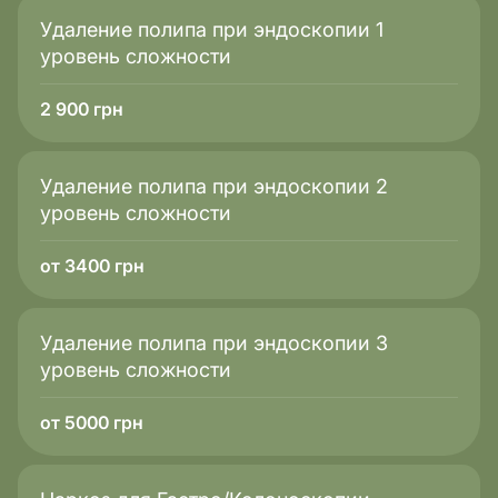
Что означает
Удаление полипа при эндоскопии 1
«Хороший» холестерин
уровень сложности
На что влияет
2 900
грн
Защита сердца и сосудов
Удаление полипа при эндоскопии 2
уровень сложности
от 3400 грн
Удаление полипа при эндоскопии 3
уровень сложности
от 5000 грн