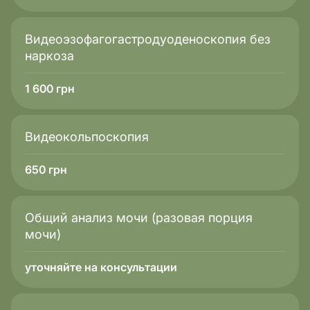
На что влияет
Видеоэзофагогастродуоденоскопия без
Защита сосудов, выведение холестерина
наркоза
Показатель
1 600
грн
ApoB
Что означает
Видеокольпоскопия
Основной белок ЛПНП
650
грн
На что влияет
Формирует «плохой» холестерин, риск
атеросклероза
Общий анализ мочи (разовая порция
мочи)
Показатель
уточняйте на консультации
ЛП(а)
Что означает