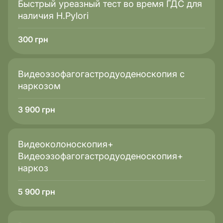
Быстрый уреазный тест во время ГДС для
Липопротеид(а)
наличия H.Pylori
На что влияет
300
грн
Генетически повышает риск ИБС
Показатель
Видеоэзофагогастродуоденоскопия с
наркозом
Триглицериды
Что означает
3 900
грн
Жиры в крови
На что влияет
Видеоколоноскопия+
Видеоэзофагогастродуоденоскопия+
Риск метаболического синдрома
наркоз
Показатель
5 900
грн
Коэффициент атерогенности
Что означает