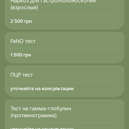
Наркоз для Гастро/Колоноскопии
(взрослые)
2 500
грн
FeNO тест
1 500
грн
ПЦР тест
уточняйте на консультации
Тест на гамма-глобулин
(протеинограмма)