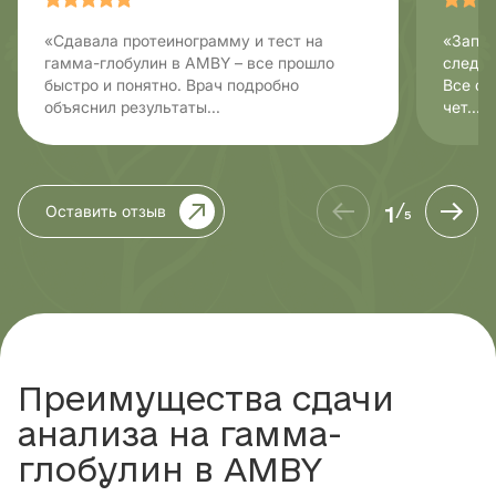
«Сдавала протеинограмму и тест на
«Запис
гамма-глобулин в AMBY – все прошло
следую
быстро и понятно. Врач подробно
Все фр
объяснил результаты...
чет...
1
Оставить отзыв
/
5
Преимущества сдачи
анализа на гамма-
глобулин в AMBY