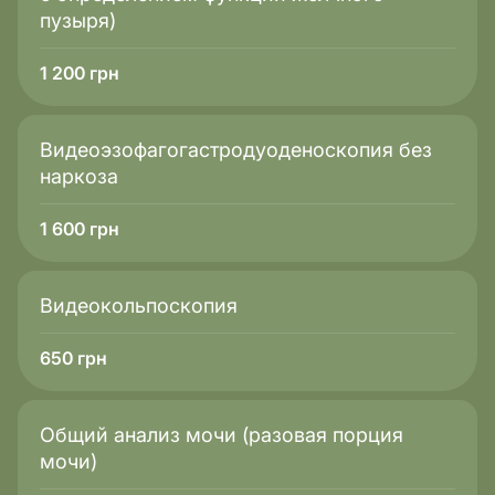
точную картину состояния белковых фракций крови
пузыря)
и иммуноглобулинов.
1 200
грн
Видеоэзофагогастродуоденоскопия без
наркоза
1 600
грн
Видеокольпоскопия
650
грн
Общий анализ мочи (разовая порция
мочи)