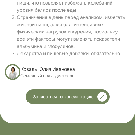
пищи, что позволяет избежать колебаний
уровня белков после еды.
Ограничения в день перед анализом: избегать
жирной пищи, алкоголя, интенсивных
физических нагрузок и курения, поскольку
все эти факторы могут изменять показатели
альбумина и глобулинов.
Лекарства и пищевые добавки: обязательно
сообщите врачу или лабораторию о приеме
любых препаратов, ведь некоторые лекарства
Коваль Юлия Ивановна
могут повышать или снижать уровень
Семейный врач, диетолог
глобулина, влиять на иммуноглобулины IgG,
IgA, IgM и изменять А/Г коэффициент.
Записаться на консультацию
Соблюдение этих рекомендаций позволяет
получить достоверные данные с первого раза,
уменьшая вероятность повторного забора крови и
ложных интерпретаций.
Когда лучше перенести сдачу: