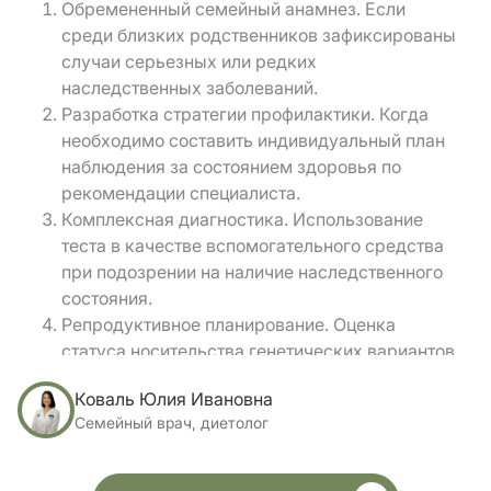
Обремененный семейный анамнез. Если
среди близких родственников зафиксированы
случаи серьезных или редких
наследственных заболеваний.
Разработка стратегии профилактики. Когда
необходимо составить индивидуальный план
наблюдения за состоянием здоровья по
рекомендации специалиста.
Комплексная диагностика. Использование
теста в качестве вспомогательного средства
при подозрении на наличие наследственного
состояния.
Репродуктивное планирование. Оценка
статуса носительства генетических вариантов
при подготовке к беременности.
Коваль Юлия Ивановна
Оптимизация образа жизни. Применение
Семейный врач, диетолог
нутригенетики для коррекции рациона или
спортивного режима с учетом
метаболических особенностей.