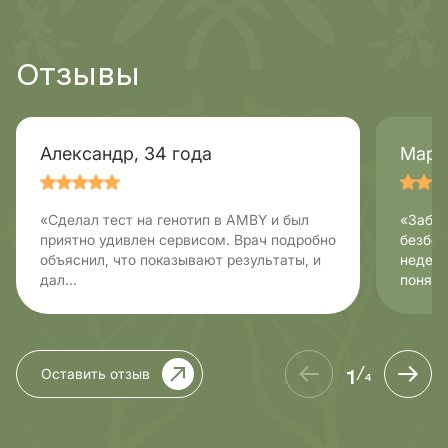
Отзывы
Александр, 34 года
Марин
«Сделал тест на генотип в AMBY и был
«Забор
приятно удивлен сервисом. Врач подробно
безбол
объяснил, что показывают результаты, и
неделю
дал...
понять,
1
Оставить отзыв
/
4