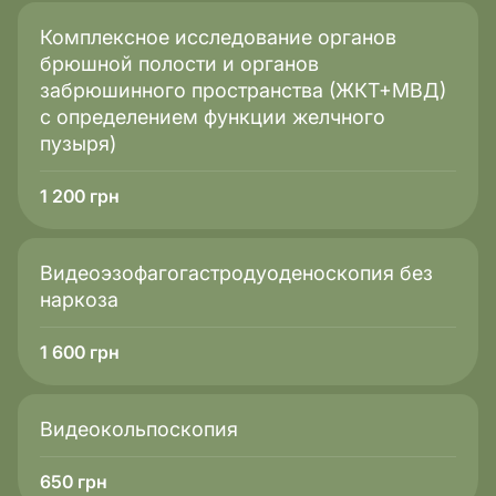
и коррекции плана лечения.
Комплексное исследование органов
Несовершеннолетние. Подросткам,
брюшной полости и органов
тестирование которых проводится
забрюшинного пространства (ЖКТ+МВД)
исключительно с согласия и участия
с определением функции желчного
родителей или законных опекунов.
пузыря)
Лица с высоким уровнем тревожности.
Людям, которые испытывают
1 200
грн
психологический дискомфорт по поводу
возможных результатов теста.
Помните, что профессиональная интерпретация
Видеоэзофагогастродуоденоскопия без
является ключом к сохранению Вашего
наркоза
спокойствия и здоровья.
1 600
грн
Видеокольпоскопия
650
грн