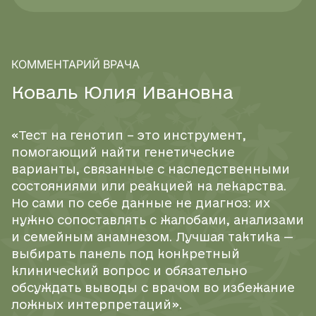
КОММЕНТАРИЙ ВРАЧА
К
о
в
а
л
ь
Ю
л
и
я
И
в
а
н
о
в
н
а
«Тест на генотип – это инструмент,
помогающий найти генетические
варианты, связанные с наследственными
состояниями или реакцией на лекарства.
Но сами по себе данные не диагноз: их
нужно сопоставлять с жалобами, анализами
и семейным анамнезом. Лучшая тактика —
выбирать панель под конкретный
клинический вопрос и обязательно
обсуждать выводы с врачом во избежание
ложных интерпретаций».