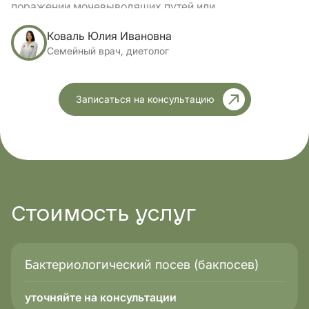
поражении мочевыводящих путей или
урогенитального тракта часто есть жжение, боль
Коваль Юлия Ивановна
при мочеиспускании, выделения или неприятный
запах. Если речь идет о ЛОР-органах, пациенты
Семейный врач, диетолог
могут жаловаться на воспаление горла, носа или
глаз. В более общих случаях, когда процесс имеет
системный характер, возможно повышение
Записаться на консультацию
температуры.
Стоимость
услуг
Бактериологический посев (бакпосев)
уточняйте на консультации