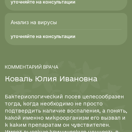
уточняйте на консультации
Анализ на вирусы
уточняйте на консультации
КОММЕНТАРИЙ ВРАЧА
К
о
в
а
л
ь
Ю
л
и
я
И
в
а
н
о
в
н
а
Бактериологический посев целесообразен
тогда, когда необходимо не просто
подтвердить наличие воспаления, а понять,
какой именно микроорганизм его вызвал и
к каким препаратам он чувствителен.