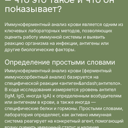
— что это такое и что он
показывает?
Иммуноферментный анализ крови является одним из
ключевых лабораторных методов, позволяющих
оценить работу иммунной системы и выявить
реакцию организма на инфекции, антигены или
другие биологические факторы.
Определение простыми словами
Иммуноферментный анализ крови (ферментный
иммуносорбентный анализ) базируется на
специфической реакции «антиген&andash;антитело».
В ходе исследования измеряется уровень антител
(IgM, IgG, иногда IgA) к определенным возбудителям
или антигенам в крови, а также иногда —
специфические белки и гормоны. Простыми словами,
лаборатория определяет, как активно иммунная
система реагирует на конкретный агент, помогающий
врачу оценить иммунный статус и наличие