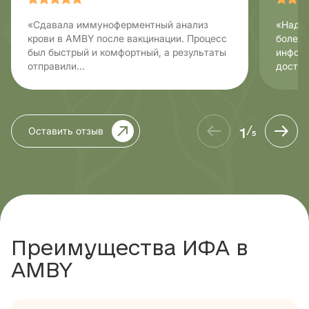
«Сдавала иммуноферментный анализ
«Надо 
крови в AMBY после вакцинации. Процесс
болезн
был быстрый и комфортный, а результаты
информ
отправили...
доступ
1
Оставить отзыв
/
5
Преимущества ИФА в
AMBY