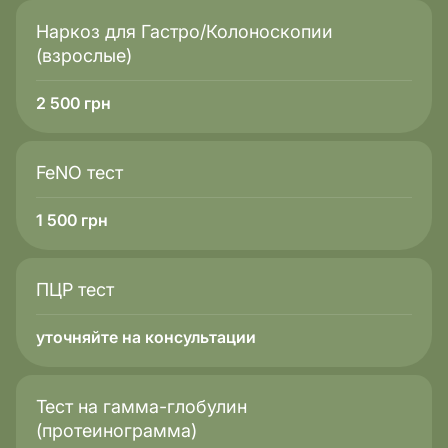
Наркоз для Гастро/Колоноскопии
(взрослые)
2 500
грн
FeNO тест
1 500
грн
ПЦР тест
уточняйте на консультации
Тест на гамма-глобулин
(протеинограмма)