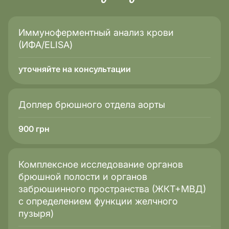
вакцинации или лечения.
Аллергология и автоиммунные
Иммуноферментный анализ крови
состояния
(ИФА/ELISA)
ИФА может применяться как дополнительный
уточняйте на консультации
метод в диагностике некоторых аллергических и
автоиммунных состояний. Это помогает врачу
выявить изменения иммунной системы и уточнить
механизмы заболевания без назначения лечения
Доплер брюшного отдела аорты
самим тестом. Таким образом, ферментный
иммуносорбентный анализ является
900
грн
дополнительным инструментом для понимания
состояния организма и планирования дальнейшего
обследования.
Комплексное исследование органов
брюшной полости и органов
забрюшинного пространства (ЖКТ+МВД)
с определением функции желчного
пузыря)