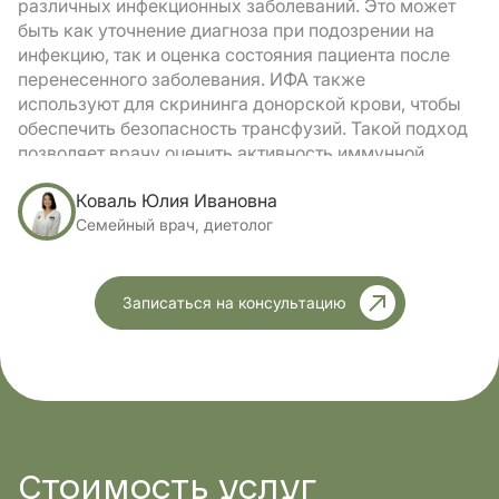
различных инфекционных заболеваний. Это может
быть как уточнение диагноза при подозрении на
инфекцию, так и оценка состояния пациента после
перенесенного заболевания. ИФА также
используют для скрининга донорской крови, чтобы
обеспечить безопасность трансфузий. Такой подход
позволяет врачу оценить активность иммунной
системы и наличие специфических антител IgM/IgG
Коваль Юлия Ивановна
в крови.
Семейный врач, диетолог
Контроль иммунитета
Врач может рекомендовать ИФА для оценки
Записаться на консультацию
контроля иммунного ответа после вакцинации или
перенесенной болезни. Анализ помогает
определить уровень специфических антител и
понять, как активно организм реагирует на
возбудителя. Важно помнить, что наличие антител
не гарантирует полной защиты от инфекции, но
позволяет оценить иммунный статус пациента и при
необходимости скорректировать стратегию
Стоимость
услуг