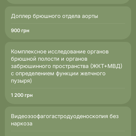
главным инструментом контроля. Она наглядно
демонстрирует эффективность лекарства и
Доплер брюшного отдела аорты
позволяет врачу своевременно скорректировать
дозировку, чтобы защитить печень и почки от
токсической перегрузки.
900
грн
Комплексное исследование органов
брюшной полости и органов
забрюшинного пространства (ЖКТ+МВД)
с определением функции желчного
пузыря)
1 200
грн
Видеоэзофагогастродуоденоскопия без
наркоза