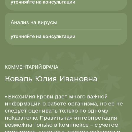
уточняйте на консультации
Анализ на вирусы
уточняйте на консультации
КОММЕНТАРИЙ ВРАЧА
К
о
в
а
л
ь
Ю
л
и
я
И
в
а
н
о
в
н
а
«Биохимия крови дает много важной
информации о работе организма, но ее не
следует оценивать только по одному
показателю. Правильная интерпретация
возможна только в комплексе – с учетом