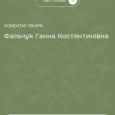
Текст ссылки
КОМЕНТАР ЛІКАРЯ
Ф
а
л
ь
ч
у
к
Г
а
н
н
а
К
о
с
т
я
н
т
и
н
і
в
н
а