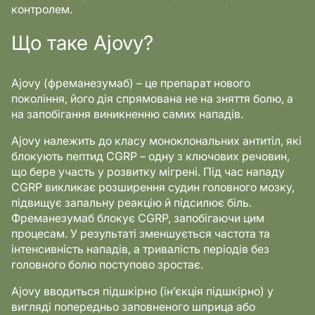
контролем.
Що таке Ajovy?
Ajovy (фреманезумаб) – це препарат нового
покоління, його дія спрямована не на зняття болю, а
на запобігання виникненню самих нападів.
Ajovy належить до класу моноклональних антитіл, які
блокують пептид CGRP – одну з ключових речовин,
що бере участь у розвитку мігрені. Під час нападу
CGRP викликає розширення судин головного мозку,
підвищує запальну реакцію й підсилює біль.
Фреманезумаб блокує CGRP, запобігаючи цим
процесам. У результаті зменшується частота та
інтенсивність нападів, а тривалість періодів без
головного болю поступово зростає.
Ajovy вводиться підшкірно (ін’єкція підшкірно) у
вигляді попередньо заповненого шприца або