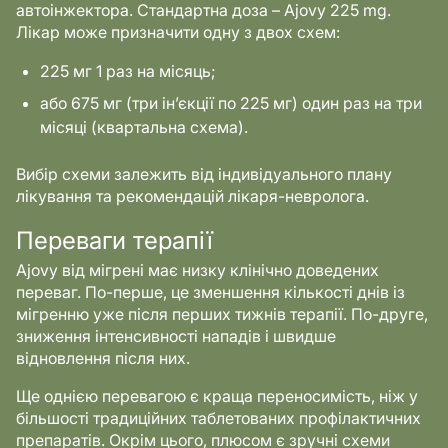
автоінжектора. Стандартна доза – Ajovy 225 mg.
Лікар може призначити одну з двох схем:
225 мг 1 раз на місяць;
або 675 мг (три ін’єкції по 225 мг) один раз на три
місяці (квартальна схема).
Вибір схеми залежить від індивідуального плану
лікування та рекомендацій лікаря-невролога.
Переваги терапії
Ajovy від мігрені має низку клінічно доведених
переваг. По-перше, це зменшення кількості днів із
мігренню уже після перших тижнів терапії. По-друге,
зниження інтенсивності нападів і швидше
відновлення після них.
Ще однією перевагою є краща переносимість, ніж у
більшості традиційних таблетованих профілактичних
препаратів. Окрім цього, плюсом є зручні схеми