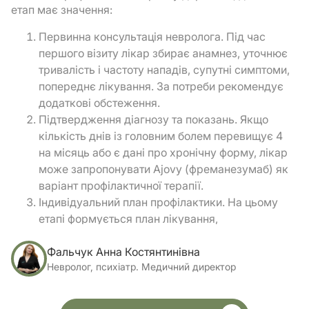
етап має значення:
Первинна консультація невролога. Під час
першого візиту лікар збирає анамнез, уточнює
тривалість і частоту нападів, супутні симптоми,
попереднє лікування. За потреби рекомендує
додаткові обстеження.
Підтвердження діагнозу та показань. Якщо
кількість днів із головним болем перевищує 4
на місяць або є дані про хронічну форму, лікар
може запропонувати Ajovy (фреманезумаб) як
варіант профілактичної терапії.
Індивідуальний план профілактики. На цьому
етапі формується план лікування,
визначається схема введення (місячна чи
квартальна), а також проводиться
Фальчук Анна Костянтинівна
Невролог, психіатр. Медичний директор
обговорення очікуваних результатів і
можливих реакцій.
Ін’єкція в клініці. Препарат вводиться