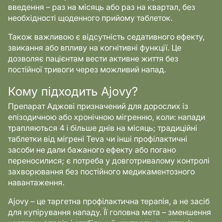
введення – раз на місяць або раз на квартал, без
необхідності щоденного прийому таблеток.
Також важливою є відсутність седативного ефекту,
звикання або впливу на когнітивні функції. Це
дозволяє пацієнтам вести активне життя без
постійної тривоги через можливий напад.
Кому підходить Ajovy?
Препарат Аджові призначений для дорослих із
епізодичною або хронічною мігренню, коли: напади
трапляються 4 і більше днів на місяць; традиційні
таблетки від мігрені Teva чи інші профілактичні
засоби не дали бажаного ефекту або погано
переносилися; є потреба у довготривалому контролі
захворювання без постійного медикаментозного
навантаження.
Ajovy – це таргетна профілактична терапія, а не засіб
для купірування нападу. Її головна мета – зменшення