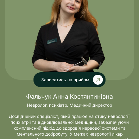
Записатись на прийом
Фальчук Анна Костянтинівна
Невролог, психіатр. Медичний директор
Досвідчений спеціаліст, який працює на стику неврології,
психіатрії та відновлювальної медицини, забезпечуючи
комплексний підхід до здоров’я нервової системи та
ментального добробуту. У межах неврології лікар