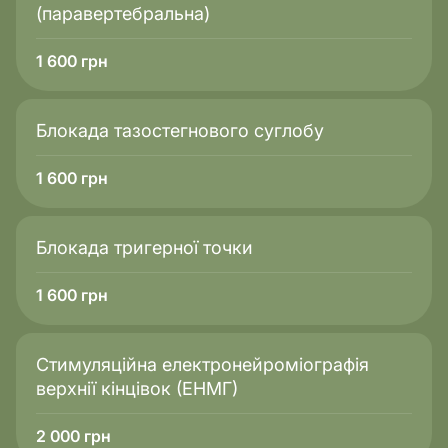
(паравертебральна)
1 600
грн
Блокада тазостегнового суглобу
1 600
грн
Блокада тригерної точки
1 600
грн
Стимуляційна електронейроміографія
верхнії кінцівок (ЕНМГ)
2 000
грн