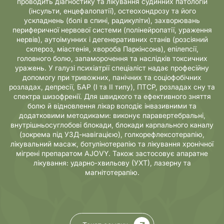
проводить діагностику та лікування судинних патологій
(інсульти, енцефалопатії), остеохондрозу та його
ускладнень (болі в спині, радикуліти), захворювань
периферичної нервової системи (полінейропатії, ураження
нервів), аутоімунних і дегенеративних станів (розсіяний
склероз, міастенія, хвороба Паркінсона), епілепсії,
головного болю, запаморочення та наслідків токсичних
уражень. У галузі психіатрії спеціаліст надає професійну
допомогу при тривожних, панічних та соціофобічних
розладах, депресії, БАР (I та II типу), ПТСР, розладах сну та
спектра шизофренії. Для швидкого та ефективного зняття
болю й відновлення лікар володіє інвазивними та
додатковими методиками: виконує паравертебральні,
внутрішньосуглобові блокади, блокади карпального каналу
(зокрема під УЗД-навігацією), голкорефлексотерапію,
лікувальний масаж, ботулінотерапію та лікування хронічної
мігрені препаратом AJOVY. Також застосовує апаратне
лікування: ударно-хвильову (УХТ), лазерну та
магнітотерапію.