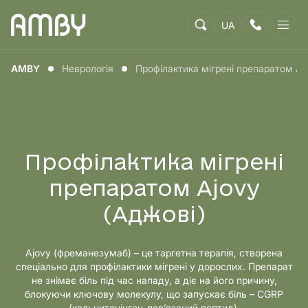
UA
AMBY
Неврологія
Профілактика мігрені препаратом Aj
Профілактика мігрені
препаратом Ajovy
(Аджові)
Ajovy (фреманезумаб) – це таргетна терапія, створена
спеціально для профілактики мігрені у дорослих. Препарат
не знімає біль під час нападу, а діє на його причину,
блокуючи ключову молекулу, що запускає біль – CGRP
(кальцитонінген-пов’язаний пептид).